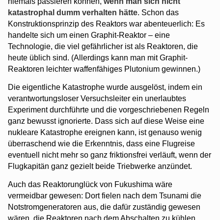
niemals passieren können,
wenn man sich nicht
katastrophal dumm verhalten hätte
. Schon das
Konstruktionsprinzip des Reaktors war abenteuerlich: Es
handelte sich um einen Graphit-Reaktor – eine
Technologie, die viel gefährlicher ist als Reaktoren, die
heute üblich sind. (Allerdings kann man mit Graphit-
Reaktoren leichter waffenfähiges Plutonium gewinnen.)
Die eigentliche Katastrophe wurde ausgelöst, indem ein
verantwortungsloser Versuchsleiter ein unerlaubtes
Experiment durchführte und die vorgeschriebenen Regeln
ganz bewusst ignorierte. Dass sich auf diese Weise eine
nukleare Katastrophe ereignen kann, ist genauso wenig
überraschend wie die Erkenntnis, dass eine Flugreise
eventuell nicht mehr so ganz friktionsfrei verläuft, wenn der
Flugkapitän ganz gezielt beide Triebwerke anzündet.
Auch das Reaktorunglück von Fukushima wäre
vermeidbar gewesen: Dort fielen nach dem Tsunami die
Notstromgeneratoren aus, die dafür zuständig gewesen
wären, die Reaktoren nach dem Abschalten zu kühlen.